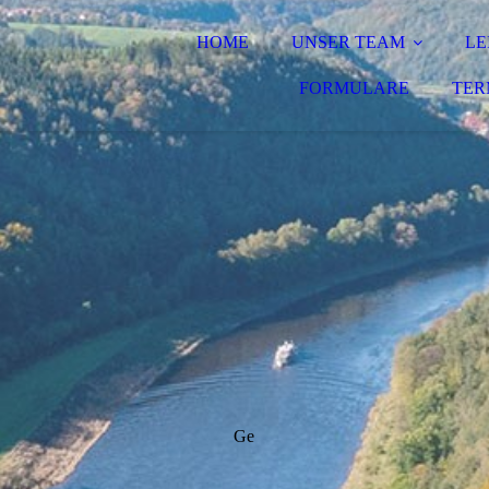
HOME
UNSER TEAM
LE
FORMULARE
TER
Ge